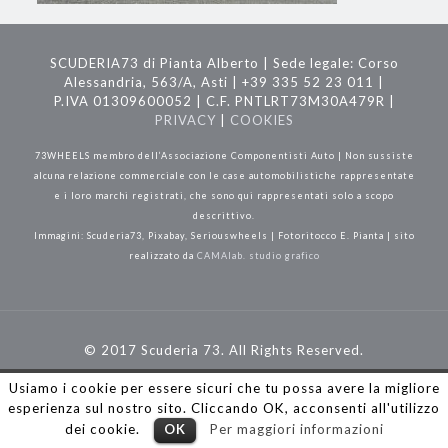
SCUDERIA73 di Pianta Alberto | Sede legale: Corso
Alessandria, 563/A, Asti | +39 335 52 23 011 |
P.IVA 01309600052 | C.F. PNTLRT73M30A479R |
PRIVACY
|
COOKIES
73WHEELS membro dell’Associazione Componentisti Auto | Non sussiste
alcuna relazione commerciale con le case automobilistiche rappresentate
e i loro marchi registrati, che sono qui rappresentati solo a scopo
descrittivo.
Immagini: Scuderia73, Pixabay, Seriouswheels | Fotoritocco E. Pianta | sito
realizzato da
CAMAlab. studio grafico
© 2017 Scuderia 73. All Rights Reserved.
Usiamo i cookie per essere sicuri che tu possa avere la migliore
esperienza sul nostro sito. Cliccando OK, acconsenti all'utilizzo
dei cookie.
OK
Per maggiori informazioni