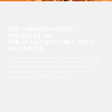
PER I PROFESSIONISTI
INSTALLATORI,
PER LE AUTOFFICINE E PER I
RICAMBISTI
Presentiamo una gamma completa di accessori per ruote in lega
leggera e ruote in ferro. Il nostro catalogo comprende: viti, dadi,
distanziali, anelli di centraggio per il fissaggio delle ruote o per
ricambio; coprimozzo, kit antifurto e kit wrapping per la
personalizzazione rimovibile delle ruote.