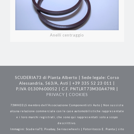
Anelli centraggio
SCUDERIA73 di Pianta Alberto | Sede legale: Corso
Alessandria, 563/A, Asti | +39 335 52 23 011 |
P.IVA 01309600052 | C.F. PNTLRT73M30A479R |
PRIVACY
|
COOKIES
73WHEELS membro dell’Associazione Componentisti Auto | Non sussiste
alcuna relazione commerciale con le case automobilistiche rappresentate
e i loro marchi registrati, che sono qui rappresentati solo a scopo
descrittivo.
Immagini: Scuderia73, Pixabay, Seriouswheels | Fotoritocco E. Pianta | sito