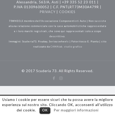
Alessandria, 563/A, Asti | +39 335 52 23 011 |
P.IVA 01309600052 | C.F. PNTLRT73M30A479R |
PRIVACY
|
COOKIES
73WHEELS membro dell’Associazione Componentisti Auto | Non sussiste
alcuna relazione commerciale con le case automobilistiche rappresentate
e i loro marchi registrati, che sono qui rappresentati solo a scopo
descrittivo.
Immagini: Scuderia73, Pixabay, Seriouswheels | Fotoritocco E. Pianta | sito
realizzato da
CAMAlab. studio grafico
© 2017 Scuderia 73. All Rights Reserved.
Usiamo i cookie per essere sicuri che tu possa avere la migliore
esperienza sul nostro sito. Cliccando OK, acconsenti all'utilizzo
dei cookie.
OK
Per maggiori informazioni