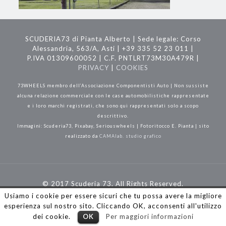
SCUDERIA73 di Pianta Alberto | Sede legale: Corso
Alessandria, 563/A, Asti | +39 335 52 23 011 |
P.IVA 01309600052 | C.F. PNTLRT73M30A479R |
PRIVACY
|
COOKIES
73WHEELS membro dell’Associazione Componentisti Auto | Non sussiste
alcuna relazione commerciale con le case automobilistiche rappresentate
e i loro marchi registrati, che sono qui rappresentati solo a scopo
descrittivo.
Immagini: Scuderia73, Pixabay, Seriouswheels | Fotoritocco E. Pianta | sito
realizzato da
CAMAlab. studio grafico
© 2017 Scuderia 73. All Rights Reserved.
Usiamo i cookie per essere sicuri che tu possa avere la migliore
esperienza sul nostro sito. Cliccando OK, acconsenti all'utilizzo
dei cookie.
OK
Per maggiori informazioni